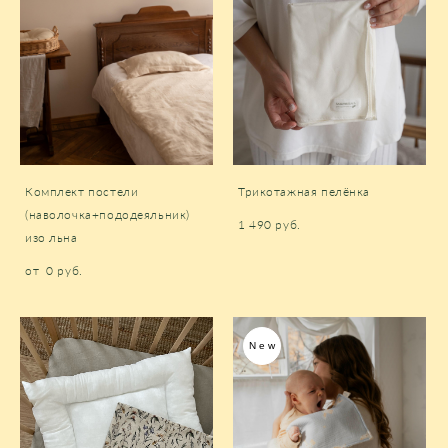
Комплект постели
Трикотажная пелёнка
(наволочка+пододеяльник)
1 490 pуб.
изо льна
от 0 pуб.
New