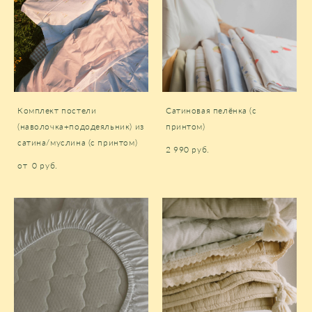
Комплект постели
Сатиновая пелёнка (с
(наволочка+пододеяльник) из
принтом)
сатина/муслина (с принтом)
2 990 pуб.
от 0 pуб.