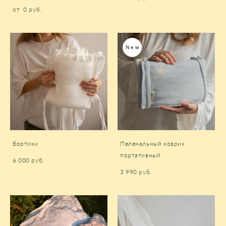
от 0 pуб.
New
Бортики
Пеленальный коврик
портативный
6 000 pуб.
3 990 pуб.