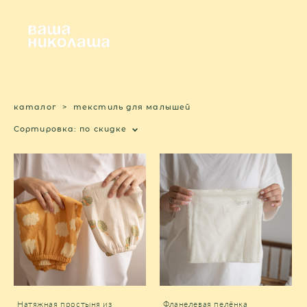
каталог
>
текстиль для малышей
Сортировка:
по скидке
Натяжная простыня из
Фланелевая пелёнка