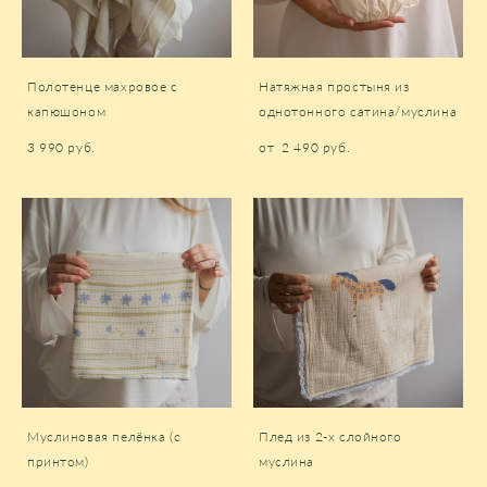
Полотенце махровое с
Натяжная простыня из
капюшоном
однотонного сатина/муслина
3 990 pуб.
от 2 490 pуб.
Муслиновая пелёнка (с
Плед из 2-х слойного
принтом)
муслина