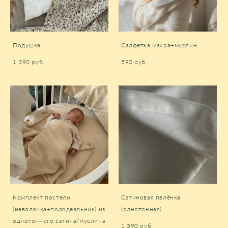
Подушка
Салфетка махра+муслин
1 390 pуб.
590 pуб.
Комплект постели
Сатиновая пелёнка
(наволочка+пододеяльник) из
(однотонная)
однотонного сатина/муслина
1 390 pуб.