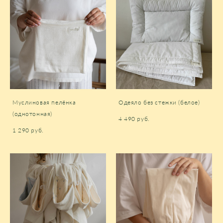
Муслиновая пелёнка
Одеяло без стежки (белое)
(однотонная)
4 490 pуб.
1 290 pуб.