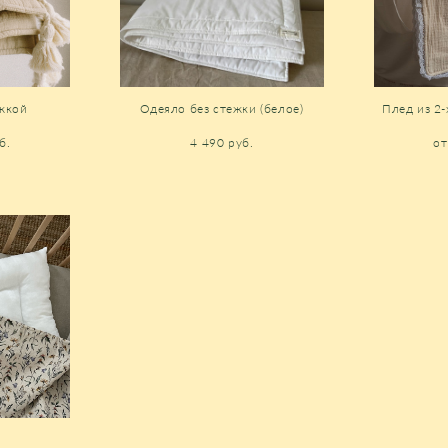
жкой
Одеяло без стежки (белое)
Плед из 2
б.
4 490 pуб.
от