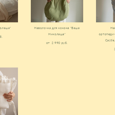
колаша"
Наволочка для кокона "Ваша
На
Николаша"
ортопедич
б.
Castle
от 2 990 pуб.