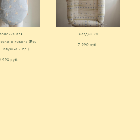
волочка для
Гнёздышко
еского кокона (Red
7 990 pуб.
, Зевушка и пр.)
2 990 pуб.