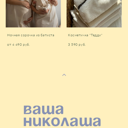
Ночная сорочка из батиста
Косметичка "Тедди"
от 4 490 pуб.
3 590 pуб.